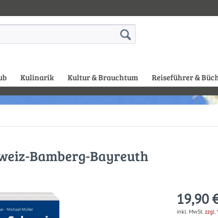
ub
Kulinarik
Kultur & Brauchtum
Reiseführer & Büc
hweiz-Bamberg-Bayreuth
19,90 €
inkl. MwSt.
zzgl.