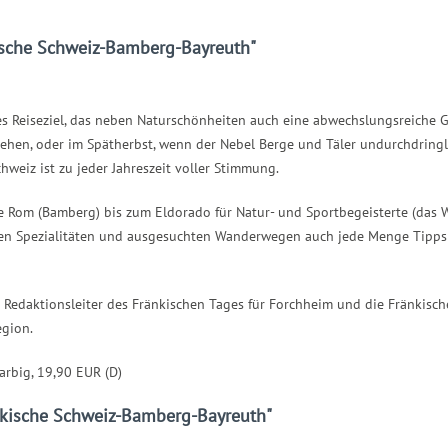
ische Schweiz-Bamberg-Bayreuth"
des Reiseziel, das neben Naturschönheiten auch eine abwechslungsreiche G
stehen, oder im Spätherbst, wenn der Nebel Berge und Täler undurchdring
hweiz ist zu jeder Jahreszeit voller Stimmung.
he Rom (Bamberg) bis zum Eldorado für Natur- und Sportbegeisterte (das 
en Spezialitäten und ausgesuchten Wanderwegen auch jede Menge Tipps z
Redaktionsleiter des Fränkischen Tages für Forchheim und die Fränkische
egion.
farbig, 19,90 EUR (D)
änkische Schweiz-Bamberg-Bayreuth"