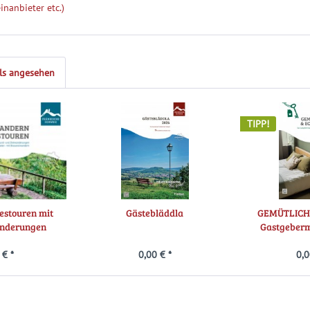
inanbieter etc.)
ls angesehen
TIPP!
stouren mit
Gästebläddla
GEMÜTLICH 
anderungen
Gastgeberm
 € *
0,00 € *
0,0