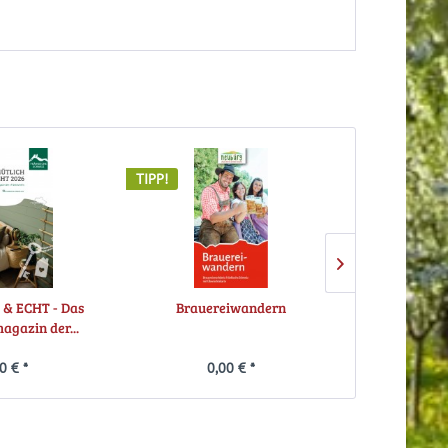
TIPP!
TIPP!
& ECHT - Das
Brauereiwandern
Radfahren
agazin der...
0 € *
0,00 € *
0,