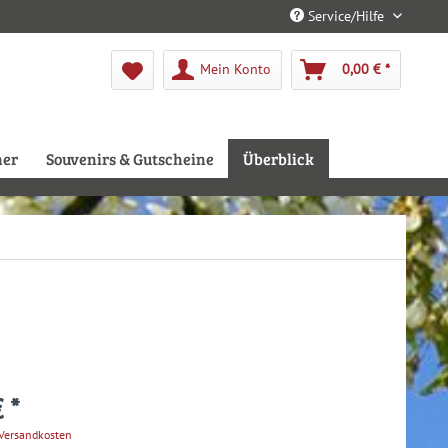
Service/Hilfe
Mein Konto
0,00 € *
her
Souvenirs & Gutscheine
Überblick
 *
 Versandkosten