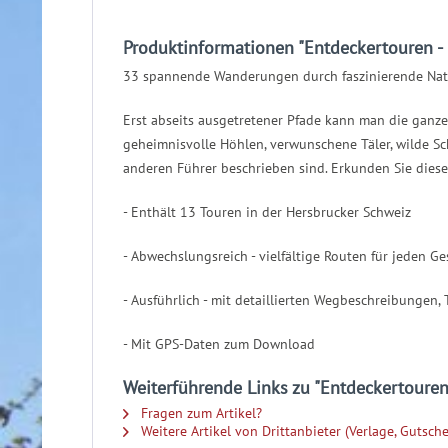
Produktinformationen "Entdeckertouren -
33 spannende Wanderungen durch faszinierende Na
Erst abseits ausgetretener Pfade kann man die ganze
geheimnisvolle Höhlen, verwunschene Täler, wilde Sc
anderen Führer beschrieben sind. Erkunden Sie dies
- Enthält 13 Touren in der Hersbrucker Schweiz
- Abwechslungsreich - vielfältige Routen für jeden G
- Ausführlich - mit detaillierten Wegbeschreibungen
- Mit GPS-Daten zum Download
Weiterführende Links zu "Entdeckertouren
Fragen zum Artikel?
Weitere Artikel von Drittanbieter (Verlage, Gutsche