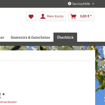
Service/Hilfe
Mein Konto
0,00 € *
her
Souvenirs & Gutscheine
Überblick
 *
 Versandkosten