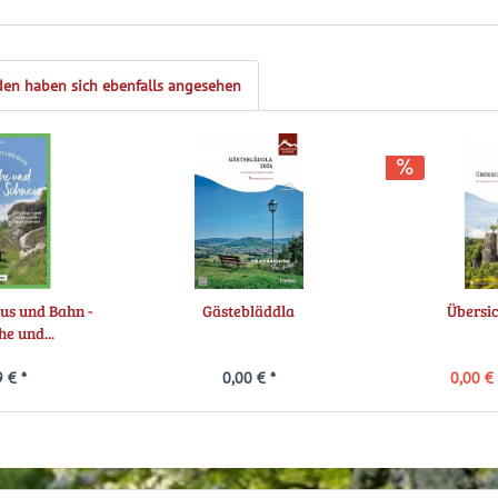
en haben sich ebenfalls angesehen
us und Bahn -
Gästebläddla
Übersi
e und...
 € *
0,00 € *
0,00 € 