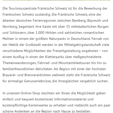
Die Tourismuszentrale Fränkische Schweiz ist für die Bewerbung der
Fränkischen Schweiz zuständig. Die Fränkische Schweiz, eine der
ältesten deutschen Ferienregionen zwischen Bamberg, Bayreuth und
Nürnberg, begeistert ihre Gäste mit über 35 mittelalterlichen Burgen
und Schlössern, über 1.000 Höhlen und zahlreichen romantischen
Mühlen in einem der größten Naturparks in Deutschland. Fernab von
der Hektik der Großstadt werden in der Mittelgebirgslandschaft viele
verschiedene Möglichkeiten der Freizeitgestaltung angeboten – von
einem Ausflug in einen der Kletterparks über maßgeschneiderte
Themenwanderungen, Fahrrad- und Mountainbiketouren bis hin zu
familienfreundlichen Aktivitäten. Als Region mit einer der höchsten
Brauerei- und Brennereidichten weltweit steht die Fränkische Schweiz
für einmalige Genusserlebnisse, die ihresgleichen vergeblich suchen.
In unserem Online-Shop möchten wir Ihnen die Möglichkeit geben
einfach und bequem kostenloses Informationsmaterial und
kostenpflichtige Kartenwerke zu erhalten und vielleicht auch ein paar
schöne Andenken an die Region nach Hause zu bestellen.