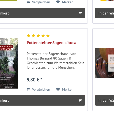
Vergleichen
Merken
enkorb
In den W
Pottensteiner Sagenschatz
Pottensteiner Sagenschatz - von
Thomas Bernard 80 Sagen &
Geschichten zum Weitererzählen Seit
jeher versuchen die Menschen,
besondere und außergewöhnliche
Umstände erklärbar zu machen.
9,80 € *
Dabei versucht der Volksglaube nicht
selten – auch...
Vergleichen
Merken
enkorb
In den W