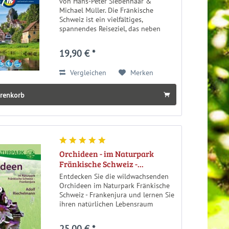
von Hans-Peter Siebenhaar &
Michael Müller. Die Fränkische
Schweiz ist ein vielfältiges,
spannendes Reiseziel, das neben
Naturschönheiten auch eine
abwechslungsreiche Geschichte
19,90 € *
aufweist. Ob im Frühjahr zur Zeit der
Kirschblüte, wenn die...
Vergleichen
Merken
arenkorb
Orchideen - im Naturpark
Fränkische Schweiz -...
Entdecken Sie die wildwachsenden
Orchideen im Naturpark Fränkische
Schweiz - Frankenjura und lernen Sie
ihren natürlichen Lebensraum
kennen. in diesem aufwendig
bebiderten Buch stellt Adolf
25,00 € *