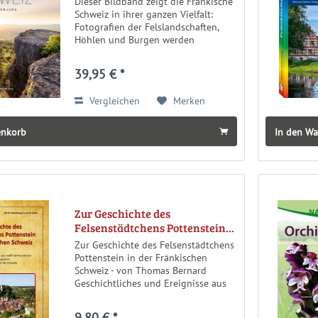
Dieser Bildband zeigt die Fränkische
Schweiz in ihrer ganzen Vielfalt:
Fotografien der Felslandschaften,
Höhlen und Burgen werden
kombiniert mit Tier- und
Pflanzenportraits – denn die Region
39,95 € *
ist auch ein echter Hidden-Champion
der...
Vergleichen
Merken
enkorb
In den W
Zur Geschichte des
Felsenstädtchens Pottenstein...
Zur Geschichte des Felsenstädtchens
Pottenstein in der Fränkischen
Schweiz - von Thomas Bernard
Geschichtliches und Ereignisse aus
zwölf Jahrhunderten - Sagen und
Legenden - Kurz-Chroniken der 35
9,80 € *