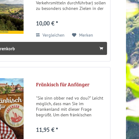
Verkehrsmitteln durchführbar) sollen
zu besonders schönen Zielen in der
Fränkischen Schweiz führen. Dabei
wurde darauf Wert gelegt, dass der
10,00 € *
Wanderer sich nicht nur an der...
Vergleichen
Merken
arenkorb
Fränkisch für Anfänger
"Sie sinn obber ned vo dou?" Leicht
möglich, dass man Sie im
Frankenland mit dieser Frage
begrüßt. Um dem fränkischen
Charme mit gekonnter
Schlagfertigkeit ohne Gfredd
11,95 € *
begegnen zu können, soll Ihnen
dieses Büchlein ein treuer Begleiter...