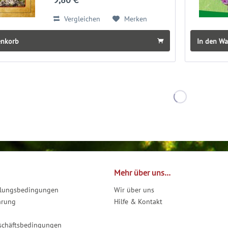
Ortsteile Ein Blick in die Historie
des...
Vergleichen
Merken
enkorb
In den W
Mehr über uns…
hlungsbedingungen
Wir über uns
hrung
Hilfe & Kontakt
schäftsbedingungen