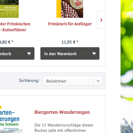
 der Fränkischen
Fränkisch für Anfänger
Pottenstein
– Kulturführer
4,80 € *
11,95 € *
9,
enkorb
In den Warenkorb
In den Ware
Sortierung:
Biergarten-Wanderungen
Die 15 Wandervorschläge dieses
Buches (alle mit öffentlichen