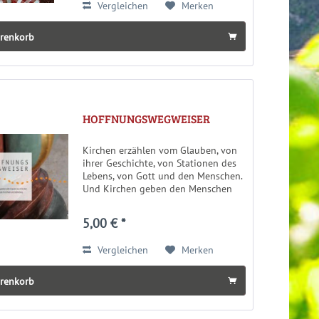
Vergleichen
Merken
arenkorb
HOFFNUNGSWEGWEISER
Kirchen erzählen vom Glauben, von
ihrer Geschichte, von Stationen des
Lebens, von Gott und den Menschen.
Und Kirchen geben den Menschen
einen Ort der Geborgenheit, der
Lebensbegleitung, einen Raum der
5,00 € *
Stille und der Zuversicht. Im...
Vergleichen
Merken
arenkorb