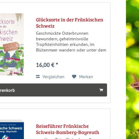
Glücksorte in der Fränkischen
Schweiz
Geschmückte Osterbrunnen
bewundern, geheimnisvolle
Tropfsteinhöhlen erkunden, im
Blütenmeer wandern oder unter dem
Erzählbaum Geschichten lauschen:
Mal aktiv, mal entschleunigt läd die
16,00 € *
Fränkische Schweiz zu inspirierenden
Entdeckungen...
Vergleichen
Merken
arenkorb
Reiseführer Fränkische
Schweiz-Bamberg-Bayreuth