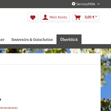
Service/Hilfe
Mein Konto
0,00 € *
her
Souvenirs & Gutscheine
Überblick
*
 Versandkosten