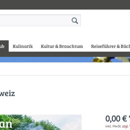
ub
Kulinarik
Kultur & Brauchtum
Reiseführer & Büc
weiz
0,00 € 
inkl. MwSt.
zzgl.