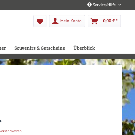
Service/Hilfe
Mein Konto
0,00 € *
her
Souvenirs & Gutscheine
Überblick
*
 Versandkosten