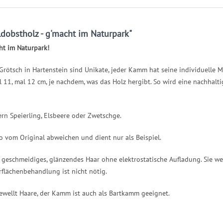
obstholz - g'macht im Naturpark"
t im Naturpark!
sch in Hartenstein sind Unikate, jeder Kamm hat seine individuelle M
l 11, mal 12 cm, je nachdem, was das Holz hergibt. So wird eine nachhalti
ern Speierling, Elsbeere oder Zwetschge.
o vom Original abweichen und dient nur als Beispiel.
 geschmeidiges, glänzendes Haar ohne elektrostatische Aufladung. Sie we
flächenbehandlung ist nicht nötig.
gewellt Haare, der Kamm ist auch als Bartkamm geeignet.