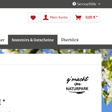
Service/Hilfe
Mein Konto
0,00 € *
her
Souvenirs & Gutscheine
Überblick
 *