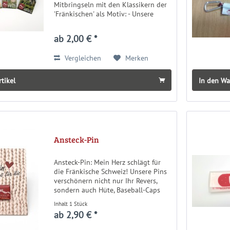
Mitbringseln mit den Klassikern der
'Fränkischen' als Motiv: - Unsere
weltberühmte Kirschenblüte - Unser
Tüchersfeld mit dem Fränkische
ab 2,00 € *
Schweiz-Museum - Unsere...
Vergleichen
Merken
rtikel
In den W
Ansteck-Pin
Ansteck-Pin: Mein Herz schlägt für
die Fränkische Schweiz! Unsere Pins
verschönern nicht nur Ihr Revers,
sondern auch Hüte, Baseball-Caps
und Rucksäcke - und auch am Kragen
Inhalt
1 Stück
sind sie gut zu tragen ;) Den Pin gibt
ab 2,90 € *
es in rot oder antik...