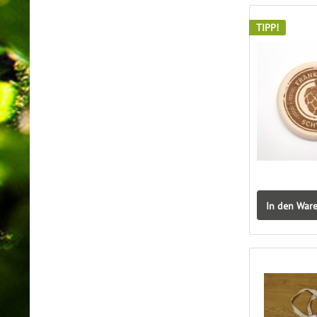
TIPP!
In den War