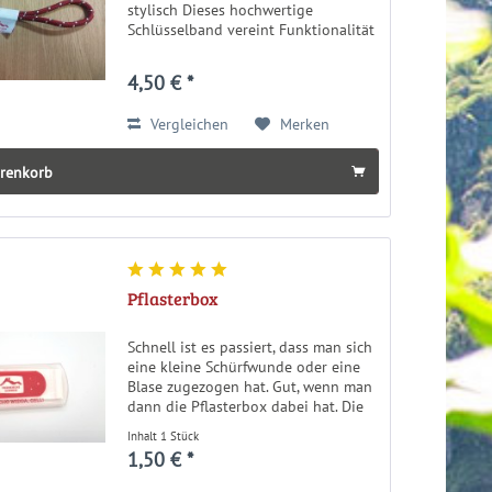
stylisch Dieses hochwertige
Schlüsselband vereint Funktionalität
mit modernem Design und einer
klaren Heimatbotschaft, angelehnt
4,50 € *
an das Design eines Kletterseils.
Das...
Vergleichen
Merken
arenkorb
Pflasterbox
Schnell ist es passiert, dass man sich
eine kleine Schürfwunde oder eine
Blase zugezogen hat. Gut, wenn man
dann die Pflasterbox dabei hat. Die
kleine, handliche Pflasterbox enthält
Inhalt
1 Stück
10 Pflasterstreifen und ist der ideale
1,50 € *
Wegbegleiter für...