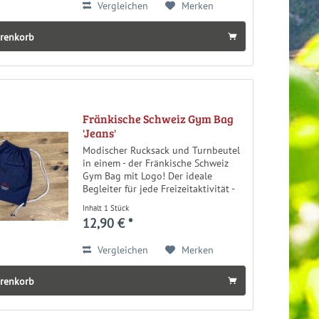
Vergleichen
Merken
arenkorb
Fränkische Schweiz Gym Bag
'Jeans'
Modischer Rucksack und Turnbeutel
in einem - der Fränkische Schweiz
Gym Bag mit Logo! Der ideale
Begleiter für jede Freizeitaktivität -
nicht nur in der Fränkischen Schweiz
Inhalt
1 Stück
- mit ihm lässt sich natürlich auch in
12,90 € *
den Metropolen dieser...
Vergleichen
Merken
arenkorb