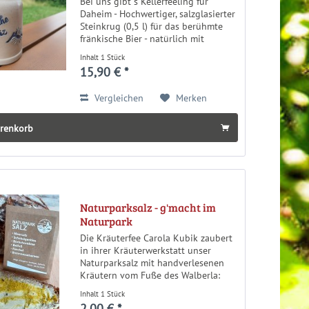
Bei uns gibt´s Kellerfeeling für
Daheim - Hochwertiger, salzglasierter
Steinkrug (0,5 l) für das berühmte
fränkische Bier - natürlich mit
Beschriftung und dem Logo der
Inhalt
1 Stück
Fränkischen Schweiz
15,90 € *
Vergleichen
Merken
arenkorb
Naturparksalz - g'macht im
Naturpark
Die Kräuterfee Carola Kubik zaubert
in ihrer Kräuterwerkstatt unser
Naturparksalz mit handverlesenen
Kräutern vom Fuße des Walberla:
Schabzigerklee, Bockshornklee,
Inhalt
1 Stück
Beifuß, Fenchel und
2,00 € *