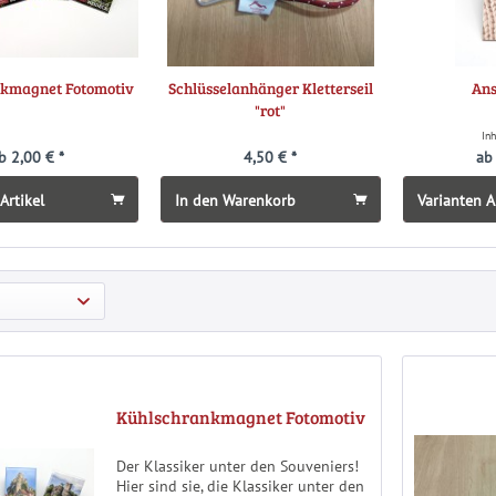
kmagnet Fotomotiv
Schlüsselanhänger Kletterseil
Ans
"rot"
In
b 2,00 € *
4,50 € *
ab
Artikel
In den Warenkorb
Varianten A
Kühlschrankmagnet Fotomotiv
Der Klassiker unter den Souveniers!
Hier sind sie, die Klassiker unter den