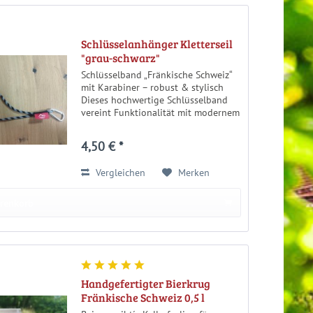
Schlüsselanhänger Kletterseil
"grau-schwarz"
Schlüsselband „Fränkische Schweiz“
mit Karabiner – robust & stylisch
Dieses hochwertige Schlüsselband
vereint Funktionalität mit modernem
Design und einer klaren
Heimatbotschaft, angelehnt an das
4,50 € *
Design eines Kletterseils. Das...
Vergleichen
Merken
arenkorb
Handgefertigter Bierkrug
Fränkische Schweiz 0,5 l