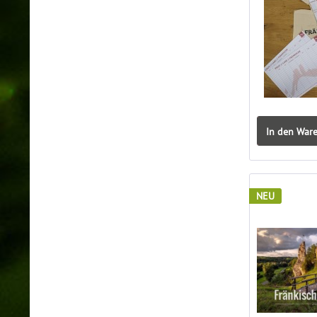
In den War
NEU