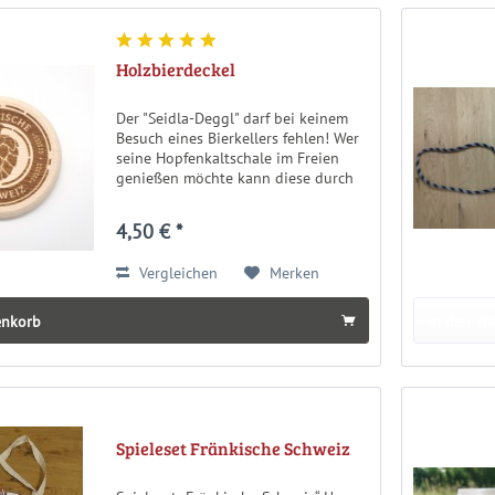
Holzbierdeckel
Der "Seidla-Deggl" darf bei keinem
Besuch eines Bierkellers fehlen! Wer
seine Hopfenkaltschale im Freien
genießen möchte kann diese durch
unseren Bierdeckel vor Insekten und
allerei Dingen die durch die Lüfte
4,50 € *
segeln schützen. Der...
Vergleichen
Merken
enkorb
In den W
Spieleset Fränkische Schweiz