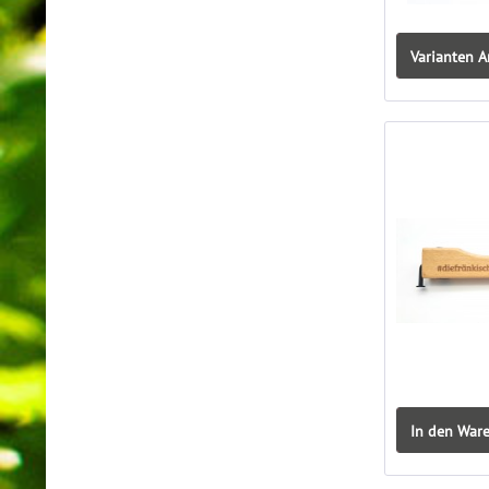
Varianten A
In den War