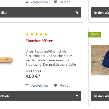
Vergleichen
Merken
rtikel
In den W
TIPP!
Flaschenöffner
Unser Flaschenöffner ist für
Bierliebhaber und solche die es
werden wollen eine sinnvolle
Ergänzung. Der praktische, stabile
Flaschenöffner mit Lasergravur ist
Inhalt
1 Stück
ideal geeignet, um ihn als
4,00 € *
Wegbegleiter durch die Fränkische
Schweiz immer...
Vergleichen
Merken
enkorb
In den W