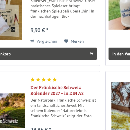
Spieleset „Fränkische Schweiz“ Unser
praktisches Spieleset bringt
fränkischen Spielspaß überallhin! In
der nachhaltigen Bio-
Baumwolltasche stecken zweimal
Gniffl (je 50 Blatt) , zwei Blöcke
9,90 € *
„Stadt – Land – Fränkische“ (je 20
Blatt) sowie...
Vergleichen
Merken
enkorb
In den W
Der Fränkische Schweiz
Kalender 2027 – in DIN A2
Der Naturpark Fränkische Schweiz ist
ein landschaftliches Juwel. Mit
seinem Kalender "Naturerlebnis
Fränkische Schweiz" zeigt der Foto-
und Grafik-Designer Frank Schneider
die Schönheit dieser Region zu jeder
29,95 € *