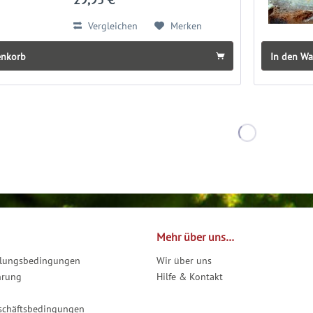
Jahreszeit. Zwölf...
Vergleichen
Merken
enkorb
In den W
Mehr über uns…
hlungsbedingungen
Wir über uns
hrung
Hilfe & Kontakt
schäftsbedingungen